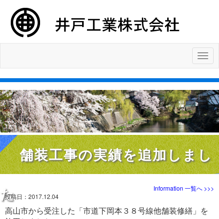
ナ
ビ
ゲ
ー
シ
ョ
ン
舗装工事の実績を追加しまし
た
Information 一覧へ >>>
投稿日：
2017.12.04
高山市から受注した「市道下岡本３８号線他舗装修繕」を